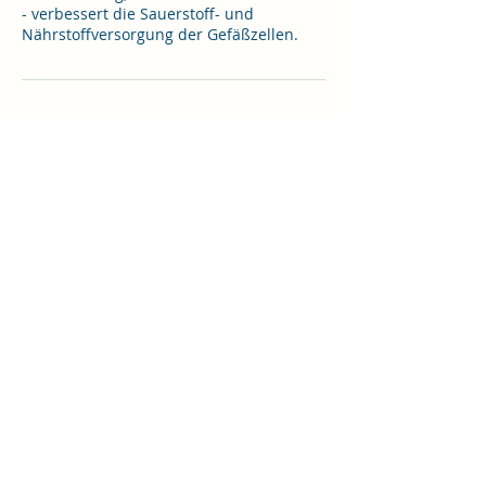
- verbessert die Sauerstoff- und
Nährstoffversorgung der Gefäßzellen.
Umbuchung & Kündigung
Bei nicht Erscheinen werden 50% des
Preises als No Show Gebühr eingehoben.
Dr. med. univ. Andreas Pregesbauer
ordination.pregesbauer@gmail.com
Datenschutzerklärung
Impressum