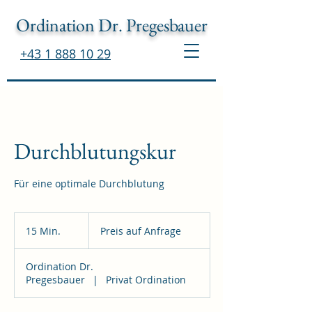
Ordination Dr. Pregesbauer
+43 1 888 10 29
Durchblutungskur
Für eine optimale Durchblutung
Preis
auf
15 Min.
1
Preis auf Anfrage
Anfrage
5
M
Ordination Dr.
i
Pregesbauer
|
Privat Ordination
n
.